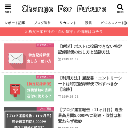
menu
search
レポート記事
ブログ運営
リカレント
読書
ビジネスノート
秩父三峯神社の「白い氣守」の情報はコチラ
ビジネスノート
【解説】ポストに投函できない特定
記録郵便の出し方と追跡方法
2019.03.02
ビジネスノート
【利用方法】履歴書・エントリーシ
ートは特定記録郵便で出すべきか
【追跡】
2019.03.02
ブログ運営
【ブログ運営報告：11ヶ月目】過去
最高月間5,000PVに到達・収益は相
変わらず微妙