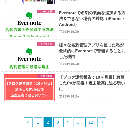
クラウド系
Evernoteで名刺の裏面を追加する方
法＆できない場合の対処（iPhone・
Android）
2019.01.30
クラウド系
様々な名刺管理アプリを使った私が
最終的にEvernoteで管理することに
した理由
2019.01.30
ブログ運営
【ブログ運営報告：10ヶ月目】急落
したPVが回復！過去最高に迫る勢い
に…
2019.01.24
<
1
2
3
4
…
12
>