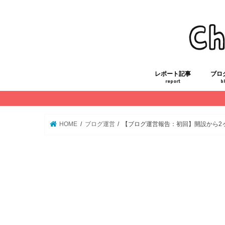
レポート記事
ブロ
report
b
初心者がIPOに挑戦
三峯神社白い氣守
ダイエットレポート
FP技能士3級合格勉強法
ITパスポート合格勉強法
運営
STO
HOME
ブログ運営
【ブログ運営報告：初回】開設から2ヶ月