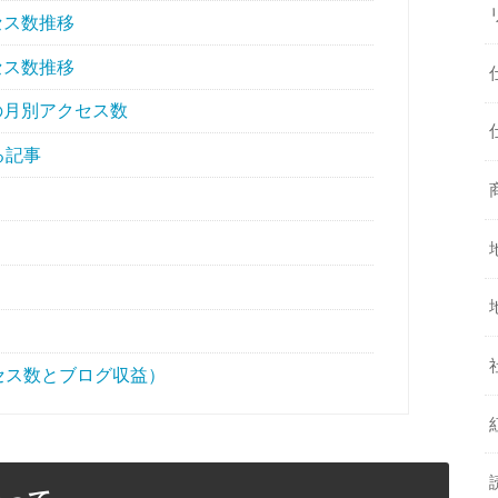
セス数推移
セス数推移
月の月別アクセス数
る記事
セス数とブログ収益）