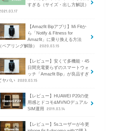
すぎる（サイズ・出し方解説）
2021.03.17
【Amazfit Bipアプリ】Mi Fitか
ら「Notify & Fitness for
Amazfit」に乗り換える方法
（ペアリング解除）
2020.03.15
【レビュー】安くて多機能・45
日間充電要らずのスマートウォ
ッチ「Amazfit Bip」が良品すぎ
てヤバい
2020.03.15
【レビュー】HUAWEI P20の使
用感とドコモ&MVNOデュアル
SIM運用
2019.03.14
【レビュー】5sユーザーが今更
iphone 6sをdocomo withで購入