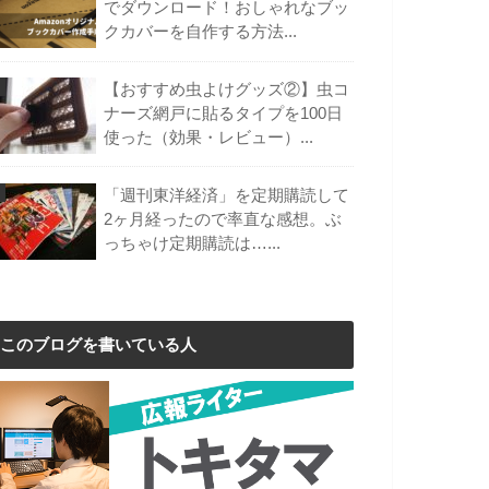
でダウンロード！おしゃれなブッ
クカバーを自作する方法...
【おすすめ虫よけグッズ②】虫コ
ナーズ網戸に貼るタイプを100日
使った（効果・レビュー）...
「週刊東洋経済」を定期購読して
2ヶ月経ったので率直な感想。ぶ
っちゃけ定期購読は…...
このブログを書いている人