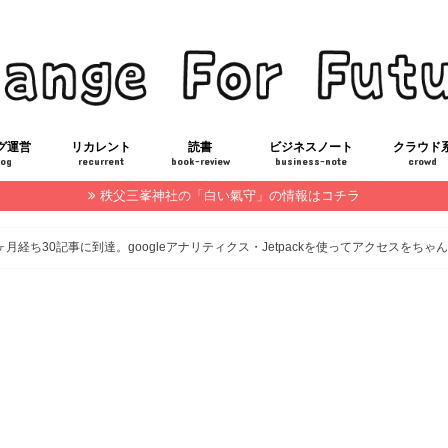
グ運営
リカレント
読書
ビジネスノート
クラウド
log
recurrent
book-review
business-note
crowd
秩父三峯神社の「白い氣守」の情報はコチラ
報告
RKカスタマイズ
FP技能士3級合格勉強法
ITパスポート合格勉強法
仕事を辞める
社会人の基礎知識
仕事術
経ち30記事に到達。googleアナリティクス・Jetpackを使ってアクセスをちゃ