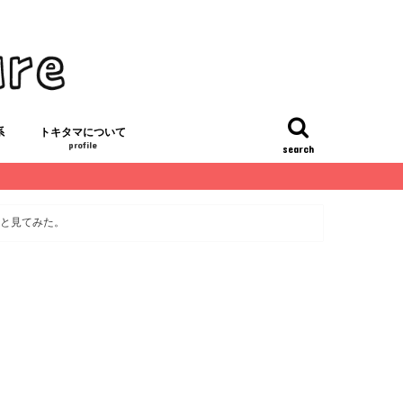
系
トキタマについて
profile
search
「トキタマ」のプロフィール
お問い合わせ・お仕事依頼フォーム
ライフスタイル
サイトマップ
んと見てみた。