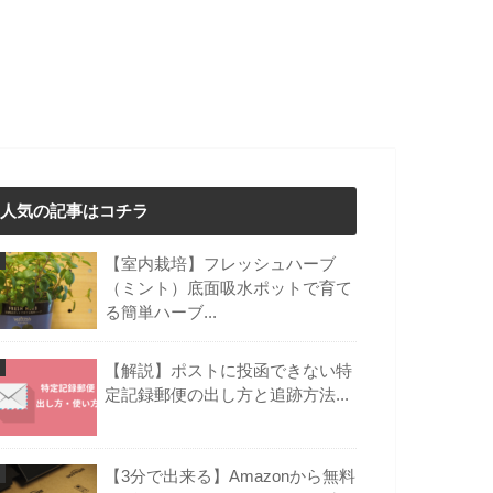
人気の記事はコチラ
【室内栽培】フレッシュハーブ
（ミント）底面吸水ポットで育て
る簡単ハーブ...
【解説】ポストに投函できない特
定記録郵便の出し方と追跡方法...
【3分で出来る】Amazonから無料