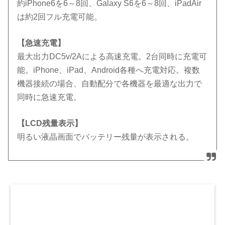
約iPhone6を6～8回、Galaxy S6を6～8回、iPadAir
は約2回フル充電可能。
【急速充電】
最大出力DC5v/2Aによる高速充電。2台同時に充電可
能。iPhone、iPad、Android各種へ充電対応。複数
機器接続の場合、自動配分で各機器を最適な出力で
同時に急速充電。
【LCD残量表示】
明るい液晶画面でバッテリー残量が表示される。