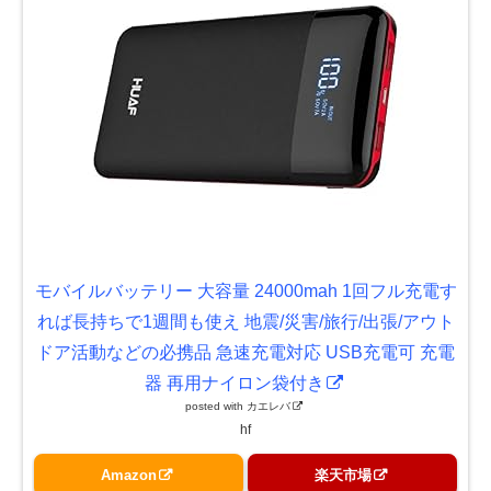
モバイルバッテリー 大容量 24000mah 1回フル充電す
れば長持ちで1週間も使え 地震/災害/旅行/出張/アウト
ドア活動などの必携品 急速充電対応 USB充電可 充電
器 再用ナイロン袋付き
posted with
カエレバ
hf
Amazon
楽天市場