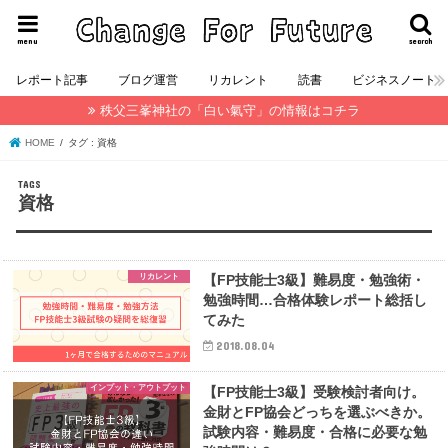
menu
search
レポート記事
ブログ運営
リカレント
読書
ビジネスノート
秩父三峯神社の「白い氣守」の情報はコチラ
HOME
タグ : 資格
資格
リカレント
【FP技能士3級】難易度・勉強術・
勉強時間…合格体験レポート総括し
てみた
2018.08.04
インプット・アウトプット
【FP技能士3級】受験検討者向け。
金財とFP協会どっちを選ぶべきか。
試験内容・難易度・合格に必要な勉