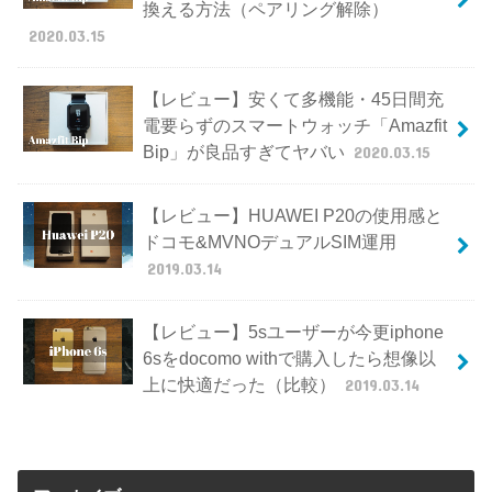
換える方法（ペアリング解除）
2020.03.15
【レビュー】安くて多機能・45日間充
電要らずのスマートウォッチ「Amazfit
Bip」が良品すぎてヤバい
2020.03.15
【レビュー】HUAWEI P20の使用感と
ドコモ&MVNOデュアルSIM運用
2019.03.14
【レビュー】5sユーザーが今更iphone
6sをdocomo withで購入したら想像以
上に快適だった（比較）
2019.03.14