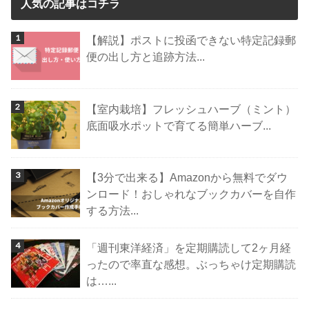
人気の記事はコチラ
【解説】ポストに投函できない特定記録郵
便の出し方と追跡方法...
【室内栽培】フレッシュハーブ（ミント）
底面吸水ポットで育てる簡単ハーブ...
【3分で出来る】Amazonから無料でダウ
ンロード！おしゃれなブックカバーを自作
する方法...
「週刊東洋経済」を定期購読して2ヶ月経
ったので率直な感想。ぶっちゃけ定期購読
は…...