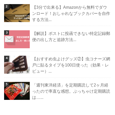
【3分で出来る】Amazonから無料でダウ
ンロード！おしゃれなブックカバーを自作
する方法...
【解説】ポストに投函できない特定記録郵
便の出し方と追跡方法...
【おすすめ虫よけグッズ②】虫コナーズ網
戸に貼るタイプを100日使った（効果・レ
ビュー）...
「週刊東洋経済」を定期購読して2ヶ月経
ったので率直な感想。ぶっちゃけ定期購読
は…...