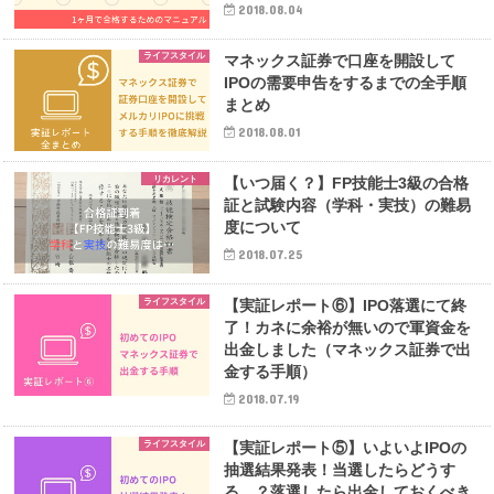
2018.08.04
ライフスタイル
マネックス証券で口座を開設して
IPOの需要申告をするまでの全手順
まとめ
2018.08.01
リカレント
【いつ届く？】FP技能士3級の合格
証と試験内容（学科・実技）の難易
度について
2018.07.25
ライフスタイル
【実証レポート⑥】IPO落選にて終
了！カネに余裕が無いので軍資金を
出金しました（マネックス証券で出
金する手順）
2018.07.19
ライフスタイル
【実証レポート⑤】いよいよIPOの
抽選結果発表！当選したらどうす
る…？落選したら出金しておくべき