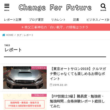
menu
search
レポート記事
ブログ運営
リカレント
読書
ビジネスノート
秩父三峯神社の「白い氣守」の情報はコチラ
HOME
タグ : レポート
レポート
ライフスタイル
【東京オートサロン2019】クルマガ
チ勢じゃなくても楽しめるお得なポ
イント
2019.02.01
リカレント
【FP技能士3級】難易度・勉強術・
勉強時間…合格体験レポート総括し
てみた