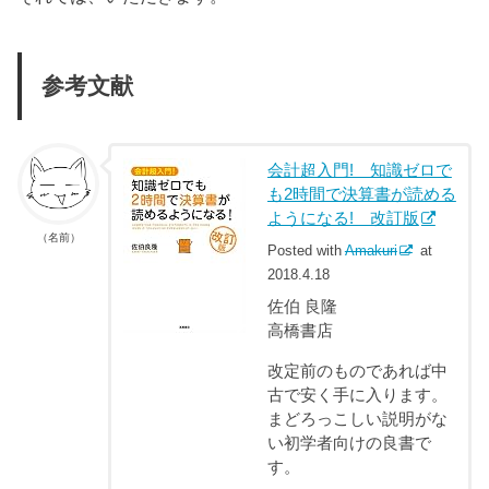
参考文献
会計超入門! 知識ゼロで
も2時間で決算書が読める
ようになる! 改訂版
（名前）
Posted with
Amakuri
at
2018.4.18
佐伯 良隆
高橋書店
改定前のものであれば中
古で安く手に入ります。
まどろっこしい説明がな
い初学者向けの良書で
す。