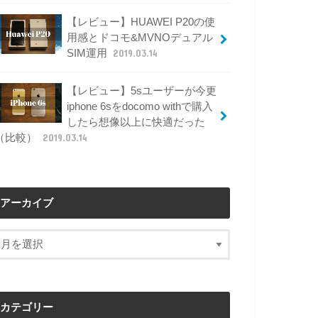
【レビュー】HUAWEI P20の使
用感とドコモ&MVNOデュアル
SIM運用
2019.03.14
【レビュー】5sユーザーが今更
iphone 6sをdocomo withで購入
したら想像以上に快適だった
（比較）
2019.03.14
アーカイブ
カテゴリー