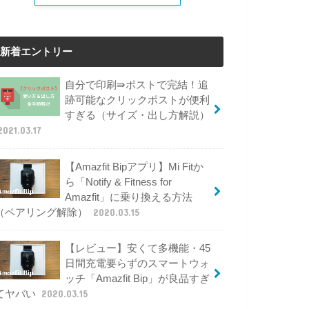
新着エントリー
自分で印刷⇛ポストで完結！追
跡可能なクリックポストが便利
すぎる（サイズ・出し方解説）
2021.03.17
【Amazfit Bipアプリ】Mi Fitか
ら「Notify & Fitness for
Amazfit」に乗り換える方法
（ペアリング解除）
2020.03.15
【レビュー】安くて多機能・45
日間充電要らずのスマートウォ
ッチ「Amazfit Bip」が良品すぎ
てヤバい
2020.03.15