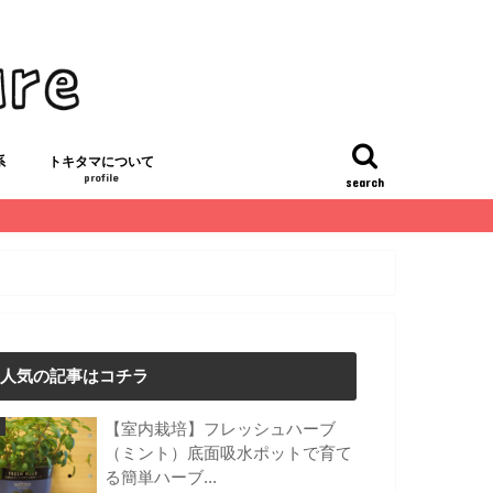
系
トキタマについて
profile
search
「トキタマ」のプロフィール
お問い合わせ・お仕事依頼フォーム
ライフスタイル
サイトマップ
人気の記事はコチラ
【室内栽培】フレッシュハーブ
（ミント）底面吸水ポットで育て
る簡単ハーブ...