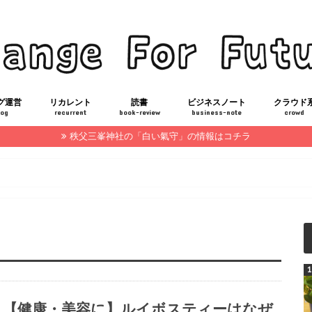
グ運営
リカレント
読書
ビジネスノート
クラウド
log
recurrent
book-review
business-note
crowd
秩父三峯神社の「白い氣守」の情報はコチラ
報告
RKカスタマイズ
FP技能士3級合格勉強法
ITパスポート合格勉強法
仕事を辞める
社会人の基礎知識
仕事術
【健康・美容に】ルイボスティーはなぜ