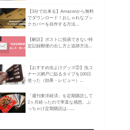
【3分で出来る】Amazonから無料
でダウンロード！おしゃれなブッ
クカバーを自作する方法...
【解説】ポストに投函できない特
定記録郵便の出し方と追跡方法...
【おすすめ虫よけグッズ②】虫コ
ナーズ網戸に貼るタイプを100日
使った（効果・レビュー）...
「週刊東洋経済」を定期購読して
2ヶ月経ったので率直な感想。ぶ
っちゃけ定期購読は…...