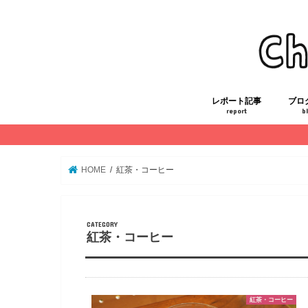
レポート記事
ブロ
report
b
初心者がIPOに挑戦
三峯神社白い氣守
ダイエットレポート
FP技能士3級合格勉強法
ITパスポート合格勉強法
運営
STO
HOME
紅茶・コーヒー
紅茶・コーヒー
紅茶・コーヒー